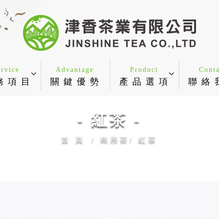
ervice
Advantage
Product
Conta
務 項 目
關 鍵 優 勢
產 品 選 項
聯 絡 
- 紅茶 -
首 頁
商用茶
紅茶