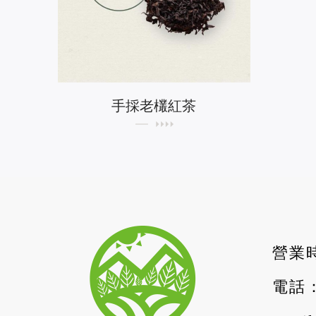
手採老欉紅茶
營業時
電話