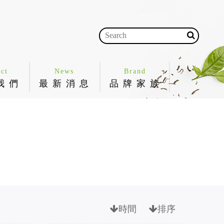
ct
News
Brand
我 們
最 新 消 息
品 牌 家 族
時間
排序