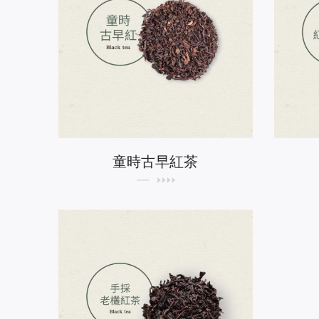
童時古早紅茶