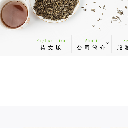
English Intro
About
S
英 文 版
公 司 簡 介
服 