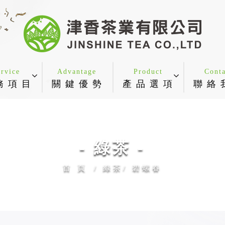
ervice
Advantage
Product
Conta
務 項 目
關 鍵 優 勢
產 品 選 項
聯 絡 
- 綠茶 -
首 頁
綠茶
碧螺春