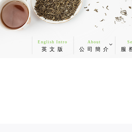
English Intro
About
S
英 文 版
公 司 簡 介
服 