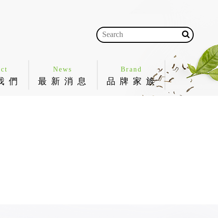
ct
News
Brand
我 們
最 新 消 息
品 牌 家 族